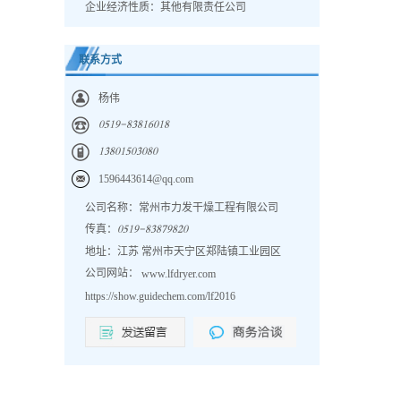
企业经济性质：其他有限责任公司
联系方式
杨伟
𐀐𐀎𐀍𐀓𐀖𐀒𐀏𐀒𐀍𐀕𐀐𐀍𐀒
𐀍𐀏𐀒𐀐𐀍𐀎𐀐𐀏𐀐𐀒𐀐
1596443614@qq.com
公司名称：常州市力发干燥工程有限公司
传真：
𐀐𐀎𐀍𐀓𐀖𐀒𐀏𐀒𐀔𐀓𐀒𐀑𐀐
地址：江苏 常州市天宁区郑陆镇工业园区
公司网站：
www.lfdryer.com
https://show.guidechem.com/lf2016