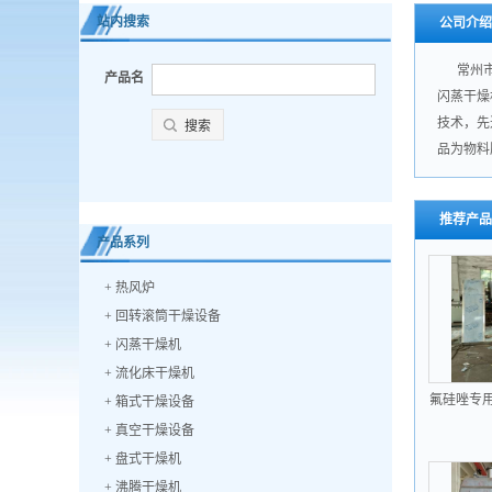
站内搜索
公司介绍
常州市力
产品名
闪蒸干燥
技术，先
品为物料
推荐产品
产品系列
+
热风炉
+
回转滚筒干燥设备
+
闪蒸干燥机
+
流化床干燥机
氟硅唑专
+
箱式干燥设备
机
+
真空干燥设备
+
盘式干燥机
+
沸腾干燥机