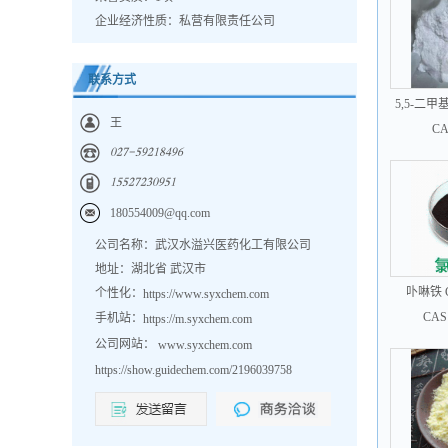
企业经济性质：私营有限责任公司
联系方式
5,5-二甲基
王
CA
𐀐𐀑𐀔𐀖𐀎𐀓𐀑𐀍𐀒𐀗𐀓𐀕
𐀍𐀎𐀎𐀑𐀔𐀑𐀏𐀐𐀓𐀎𐀍
180554009@qq.com
公司名称：武汉水溢兴医药化工有限公司
地址：湖北省 武汉市
卟啉铁 CA
个性化：
https://www.syxchem.com
CAS
手机站：
https://m.syxchem.com
公司网站：
www.syxchem.com
https://show.guidechem.com/2196039758