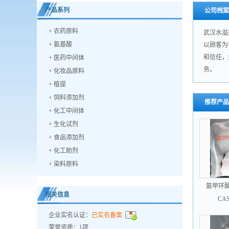
产品系列
公司档案
+
农药原料
武汉水溢
+
氨基酸
以顾客为
和信任，
+
医药中间体
务。 公
+
化妆品原料
+
植提
+
饲料添加剂
推荐产品
+
化工中间体
+
生化试剂
+
食品添加剂
+
化工助剂
+
染料原料
氨甲环酸 T
相关信息
CAS
企业实名认证：
已实名备案
荣誉资质：1项