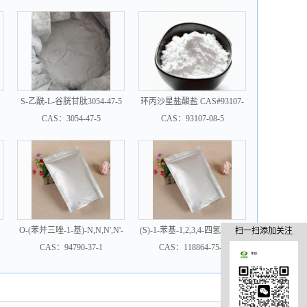
S-乙酰-L-谷胱甘肽3054-47-5
环丙沙星盐酸盐 CAS#93107-
08-5
CAS：3054-47-5
CAS：93107-08-5
O-(苯并三唑-1-基)-N,N,N',N'-
(S)-1-苯基-1,2,3,4-四氢异喹啉
扫一扫添加关注
四甲基脲六氟磷酸酯94790-
118864-75-8
CAS：94790-37-1
CAS：118864-75-8
37-1