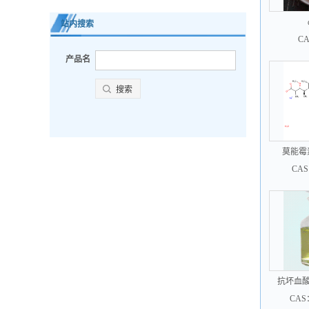
站内搜索
CA
产品名
莫能霉素钠
CAS
抗坏血酸
1
CAS：