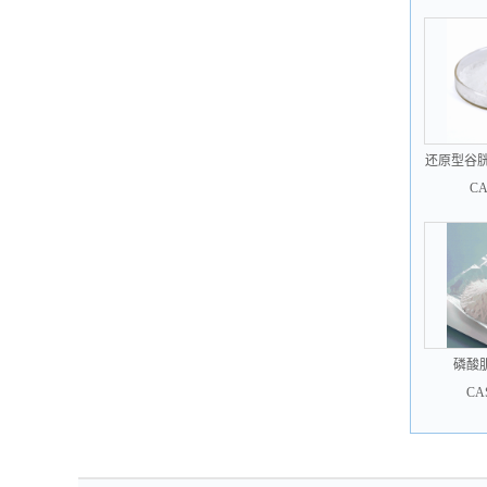
还原型谷胱甘肽
CA
磷酸肌
CA