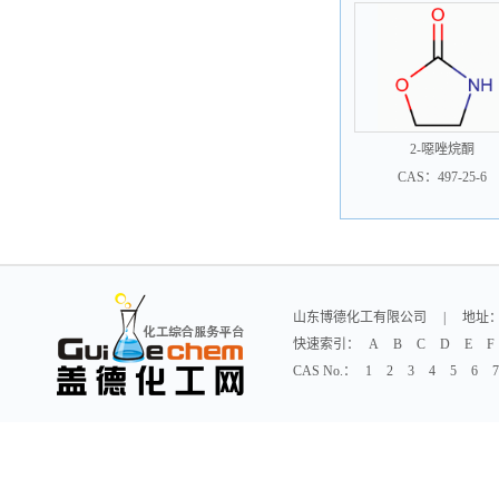
2-噁唑烷酮
CAS：497-25-6
山东博德化工有限公司
|
地址：
快速索引：
A
B
C
D
E
F
CAS No.：
1
2
3
4
5
6
7