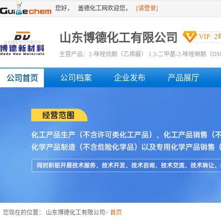
您好，
盖德化工网欢迎您，
[请登录]
[免费注册]
或者
山东博德化工有限公司
VIP
2
主营产品：2-咪唑烷酮（乙烯脲） 1.3-二甲基-2-咪唑啉酮（DM
公司档案
企业发布
产品展厅
公司首页
您现在的位置：
山东博德化工有限公司
>
首页