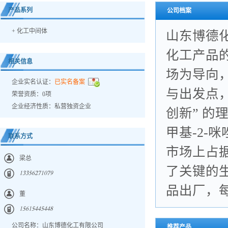
产品系列
公司档案
+
化工中间体
山东博德化
化工产品
相关信息
场为导向
企业实名认证：
已实名备案
与出发点
荣誉资质：0项
企业经济性质：私营独资企业
创新” 的
甲基-2-
联系方式
市场上占
梁总
了关键的
𐀍𐀏𐀏𐀎𐀕𐀑𐀔𐀍𐀐𐀔𐀓
品出厂，
董
𐀍𐀎𐀕𐀍𐀎𐀗𐀗𐀎𐀗𐀗𐀒
公司名称：山东博德化工有限公司
推荐产品