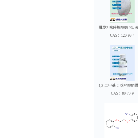
批发2-咪唑烷酮99.9% 
CAS：120-93-4
1,3-二甲基-2-咪唑啉酮
医药级
CAS：80-73-9