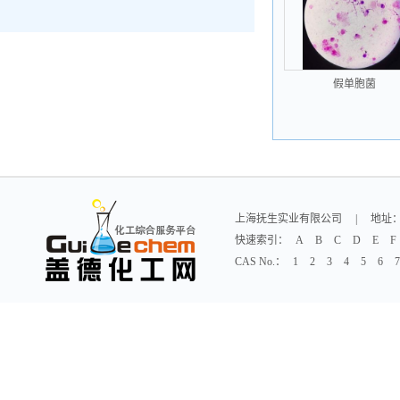
假单胞菌
上海抚生实业有限公司
|
地址：
快速索引：
A
B
C
D
E
F
CAS No.：
1
2
3
4
5
6
7