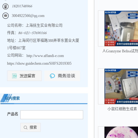
𐀍𐀒𐀑𐀐𐀍𐀔𐀗𐀒𐀓𐀕𐀕
3004922566@qq.com
公司名称：上海抚生实业有限公司
传真：
𐀒𐀕𐀖𐀐𐀑𐀍𐀖𐀎𐀔𐀕𐀓𐀐𐀍𐀕𐀕
地址：上海闵行区莘福路388弄莘东置业大厦
1号楼807室
人Granzyme Belisa试
公司网站：
http://www.affandi-e.com
https://show.guidechem.com/SHFS2019305
站内搜索
小鼠红细胞生成素
产品名
(EPO)ELISA试剂盒