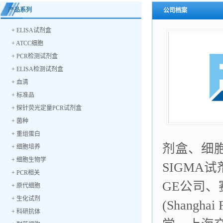
产品系列
公司档案
+
ELISA试剂盒
+
ATCC细胞
+
PCR检测试剂盒
+
ELISA检测试剂盒
+
血清
+
标准品
+
探针荧光定量PCR试剂盒
+
菌种
+
重组蛋白
剂盒、细
+
细胞培养
+
细胞生物学
SIGMA
+
PCR相关
GE公司
+
原代细胞
+
生化试剂
(Shangha
+
科研抗体