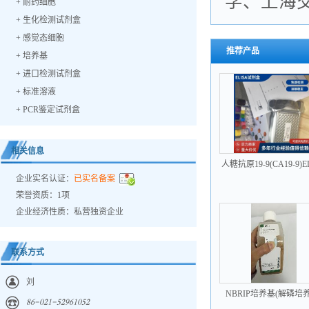
学、上海
+
耐药细胞
+
生化检测试剂盒
+
感觉态细胞
推荐产品
+
培养基
+
进口检测试剂盒
+
标准溶液
+
PCR鉴定试剂盒
相关信息
人糖抗原19-9(CA19-9)E
试剂盒
企业实名认证：
已实名备案
荣誉资质：1项
企业经济性质：私营独资企业
联系方式
刘
NBRIP培养基(解磷培养
𐀒𐀕𐀖𐀐𐀑𐀍𐀖𐀎𐀑𐀓𐀕𐀍𐀐𐀎𐀑