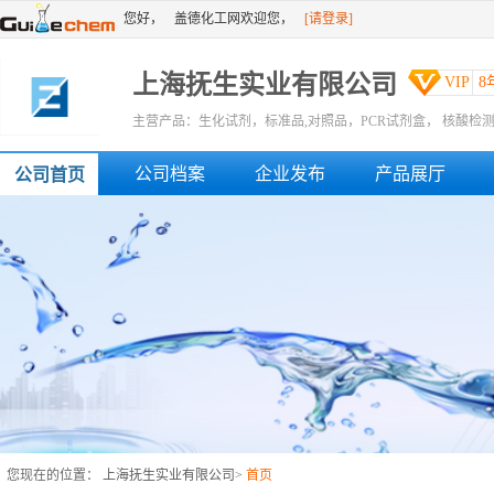
您好，
盖德化工网欢迎您，
[请登录]
[免费注册]
或者
上海抚生实业有限公司
VIP
8
主营产品：生化试剂，标准品,对照品，PCR试剂盒， 核酸
性检测试剂盒，ELISA试剂盒，酶联免疫检测试剂盒，试剂盒
公司档案
企业发布
产品展厅
公司首页
株，原代细胞...
您现在的位置：
上海抚生实业有限公司
>
首页