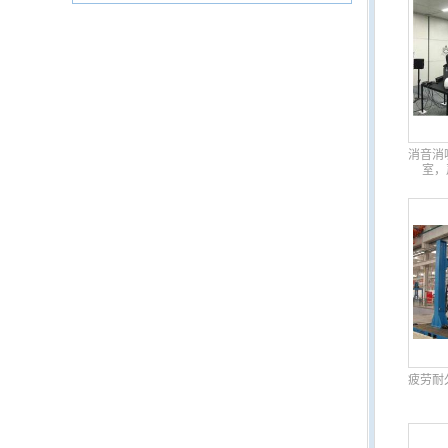
消音消
室，
疲劳耐