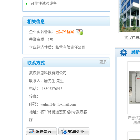
可靠性试验设备
相关信息
企业实名备案：
已实名备案
武汉伟思
荣誉资质：1项
企业经济性质：私营有限责任公司
最新
更多
联系方式
武汉伟思科技有限公司
联系人：唐先生 先生
电话：
𐀍𐀒𐀎𐀐𐀑𐀑𐀔𐀕𐀓𐀍𐀏
传真：
邮箱：wuhan34@foxmail.com
地址：将军路街道宏图路8号武汉客
降雪试
厅
测