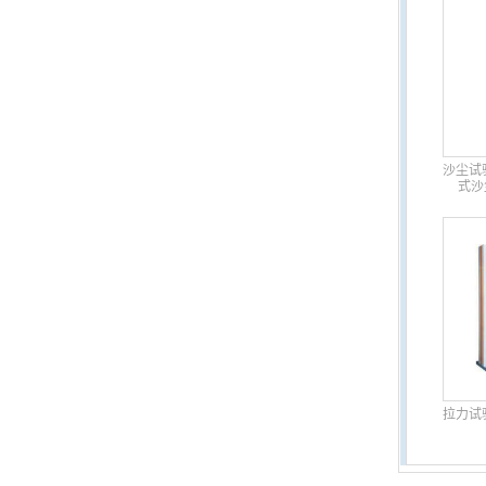
沙尘试
式沙
拉力试