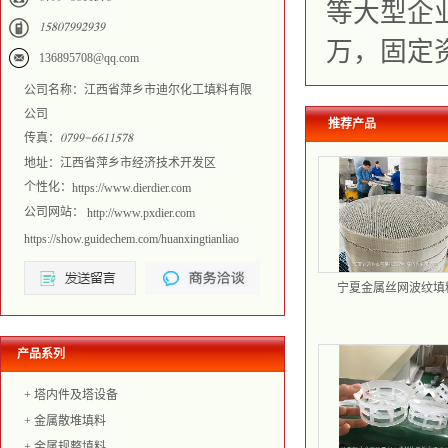
等大型企业
𐀍𐀎𐀒𐀐𐀔𐀓𐀓𐀑𐀓𐀏𐀓
万，固定
136895708@qq.com
公司名称：江西省萍乡市迪尔化工填料有限
公司
推荐产品
传真：
𐀐𐀔𐀓𐀓𐀖𐀕𐀕𐀍𐀍𐀎𐀔𐀒
地址：江西省萍乡市经济技术开发区
个性化：
https://www.dierdier.com
公司网站：
http://www.pxdier.com
https://show.guidechem.com/huanxingtianliao
宁夏金属丝网波纹填
MSAX-250高效丝网规
BX-500不锈钢丝网波
产品系列
+
塔内件及塔设备
+
金属散堆填料
+
金属规整填料