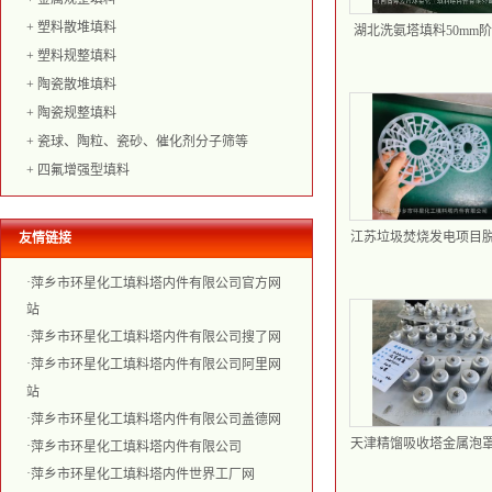
+
塑料散堆填料
湖北洗氨塔填料50mm
PP聚丙烯材质76mm塑
+
塑料规整填料
环填料
+
陶瓷散堆填料
+
陶瓷规整填料
+
瓷球、陶粒、瓷砂、催化剂分子筛等
+
四氟增强型填料
江苏垃圾焚烧发电项目
友情链接
泰勒花环填料145规格P
烯塑料花环
·
萍乡市环星化工填料塔内件有限公司官方网
站
·
萍乡市环星化工填料塔内件有限公司搜了网
·
萍乡市环星化工填料塔内件有限公司阿里网
站
·
萍乡市环星化工填料塔内件有限公司盖德网
天津精馏吸收塔金属泡
·
萍乡市环星化工填料塔内件有限公司
316L材质不锈钢DN150
·
萍乡市环星化工填料塔内件世界工厂网
罩塔板