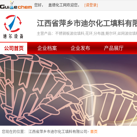
您好，
盖德化工网欢迎您，
[请登录]
[免费注册]
或者
江西省萍乡市迪尔化工填料有
主营产品：不锈钢板波纹填料,花环,分布器,鲍尔环,丝网波纹填
除沫器,除雾器,哈凯登填料,CMR阶梯环,泰勒花环,多面空心球,液
企业档案
企业发布
产品展厅
公司首页
您现在的位置：
江西省萍乡市迪尔化工填料有限公司
>
首页