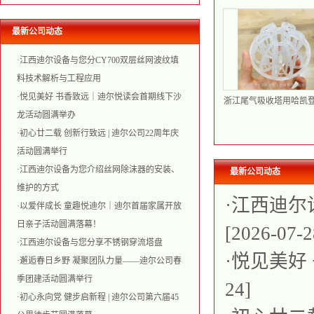
最新公司动态
·
江西迪尔设备与您分CY700双层丝网波纹填
料技术解析与工程应用
·
悦见美好 书香致远｜迪尔悦读会首期线下沙
浙江尾气吸收塔用哈凯
3.5寸2寸PP聚丙烯Tri
龙活动圆满举办
球形填料
·
初心廿二载 创新行致远 | 迪尔公司22周年庆
活动圆满举行
·
江西迪尔设备为您介绍丝网除沫器的安装、
最新公司动态
维护的方式
·
江西迪尔
·
以爱伴成长 童趣悦迪尔｜迪尔首届家属开放
日亲子活动圆满落幕！
[2026-07-2
·
江西迪尔设备与您分享不锈钢穿流塔盘
·
悦见美好
·
邂逅春日乡野 凝聚团队力量——迪尔公司春
季团建活动圆满举行
24]
·
初心永向党 健步启新程 | 迪尔公司第六届45