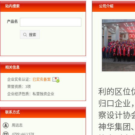
站内搜索
公司介绍
产品名
相关信息
企业实名认证：
已实名备案
荣誉资质：3项
利的区位优
企业经济性质：私营独资企业
归口企业
联系方式
察设计协
神华集团
周远志
𐀐𐀔𐀓𐀓𐀖𐀕𐀕𐀍𐀍𐀎𐀔𐀒