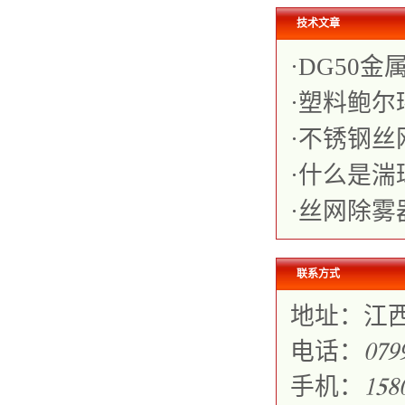
技术文章
·
DG50
·
塑料鲍尔
·
不锈钢丝
·
什么是湍
·
丝网除雾
联系方式
地址：江
电话：
𐀐𐀔𐀓
手机：
𐀍𐀎𐀒