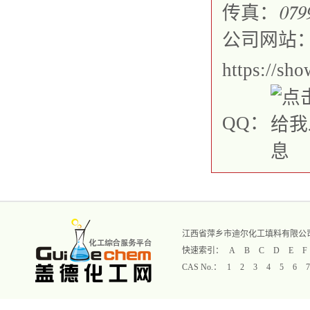
传真：
𐀐𐀔𐀓
公司网站
https://sh
QQ：
江西省萍乡市迪尔化工填料有限公
快速索引：
A
B
C
D
E
F
CAS No.：
1
2
3
4
5
6
7