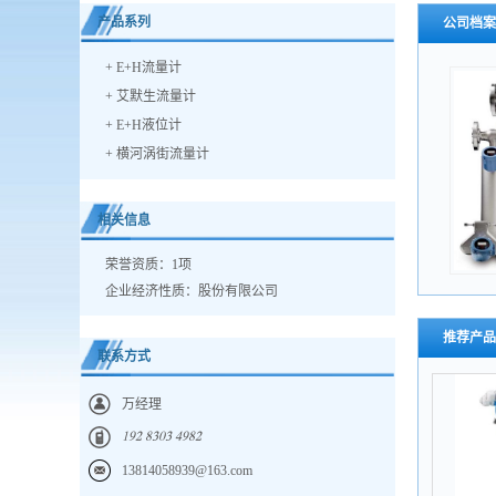
产品系列
公司档案
+
E+H流量计
+
艾默生流量计
+
E+H液位计
+
横河涡街流量计
相关信息
荣誉资质：1项
企业经济性质：股份有限公司
推荐产品
联系方式
万经理
𐀍𐀓𐀑 𐀒𐀏𐀐𐀏 𐀗𐀓𐀒𐀑
13814058939@163.com