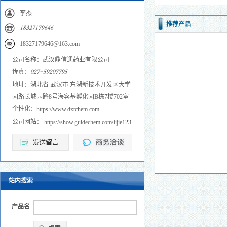
李杰
推荐产品
𐀍𐀒𐀏𐀑𐀔𐀍𐀔𐀓𐀕𐀗𐀕
18327179646@163.com
公司名称：武汉鼎信通药业有限公司
传真：
𐀐𐀑𐀔𐀖𐀎𐀓𐀑𐀐𐀔𐀔𐀓𐀎
地址：湖北省 武汉市 东湖新技术开发区大学
园路长城园路8号海容基孵化园B栋7楼702室
个性化：
https://www.dxtchem.com
公司网站：
https://show.guidechem.com/lijie123
站内搜索
产品名