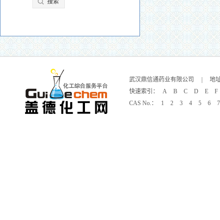
武汉鼎信通药业有限公司
|
地
快速索引：
A
B
C
D
E
F
CAS No.：
1
2
3
4
5
6
7