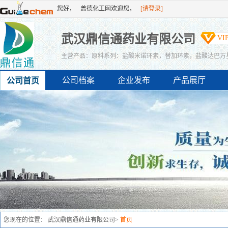
您好，
盖德化工网欢迎您，
[请登录]
[免费注册]
或者
武汉鼎信通药业有限公司
VI
主营产品：原料系列：盐酸米诺环素，替加环素，盐酸达巴万
醋酸卡泊芬净系列，泰地罗新，加米霉素，多拉菌素，非泼罗
公司档案
企业发布
产品展厅
公司首页
醋酸羟钴...
您现在的位置：
武汉鼎信通药业有限公司
>
首页