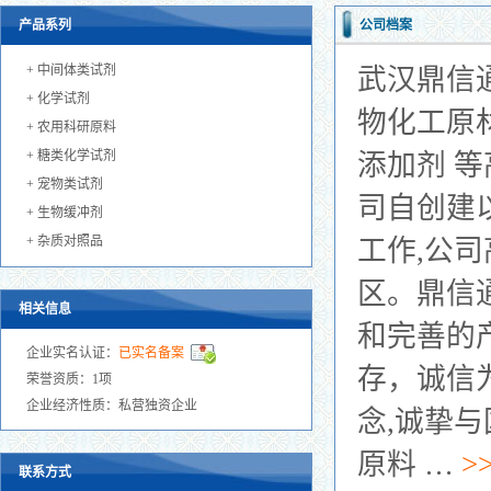
产品系列
公司档案
+
中间体类试剂
武汉鼎信
+
化学试剂
物化工原
+
农用科研原料
+
糖类化学试剂
添加剂 
+
宠物类试剂
司自创建
+
生物缓冲剂
+
杂质对照品
工作,公
区。鼎信
相关信息
和完善的
企业实名认证：
已实名备案
存，诚信为
荣誉资质：1项
企业经济性质：私营独资企业
念,诚挚
原料 …
>
联系方式