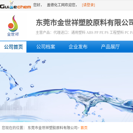
您好，
盖德化工网欢迎您，
[请登录]
[免费注册]
或者
东莞市金世祥塑胶原料有限公
主营产品：代理进口：通用塑料 ABS PP PE PS 工程塑料 PC PA PBT 
超高分子量聚乙烯UHMWPE 纺丝级PTT 超高耐磨POM/PTFE 阻
公司档案
企业发布
产品展厅
公司首页
您现在的位置：
东莞市金世祥塑胶原料有限公司
>
首页