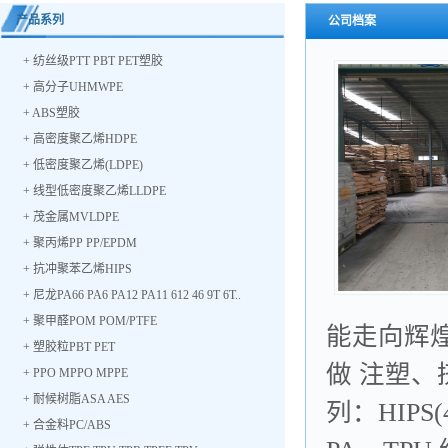
产品系列
公司档案
+
纺丝级PTT PBT PET塑胶
+
高分子UHMWPE
+
ABS塑胶
+
高密度聚乙烯HDPE
+
低密度聚乙烯(LDPE)
+
线型低密度聚乙烯LLDPE
+
茂金属MVLDPE
+
聚丙烯PP PP/EPDM
+
抗冲聚苯乙烯HIPS
+
尼龙PA66 PA6 PA12 PA11 612 46 9T 6T..
+
聚甲醛POM POM/PTFE
能走向辉煌
+
塑胶粒PBT PET
做 注塑、
+
PPO MPPO MPPE
+
耐候树脂ASA AES
列：HIPS(
+
合金料PC/ABS