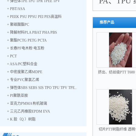
PA、TPU
+
弹性体TPE TPU TPR TPEE TPV
+
PBT/ASA
+
PEEK PSU PPSU PEI PES高温料
推荐产品
+
聚碳酸酯PC
+
降解材料PLA PBAT PHA PBS
+
聚酯PCTG PETG PCTA
+
长春PF电木粉 电玉粉
+
PCT
+
ASA/PC塑料合金
+
中密度聚乙烯MDPE
挤出、纺丝级PTT T600
PTT塑胶树脂
+
专业PVC聚氯乙烯
+
弹性体SBS SEBS SIS TPO TPU TPV TPE..
+
PI聚酰亚胺
+
亚克力PMMA有机玻璃
+
三元乙丙橡胶EPDM EVA
+
K 胶（Q ）树脂
切片PTT树脂纤维 透明
1171 光面级