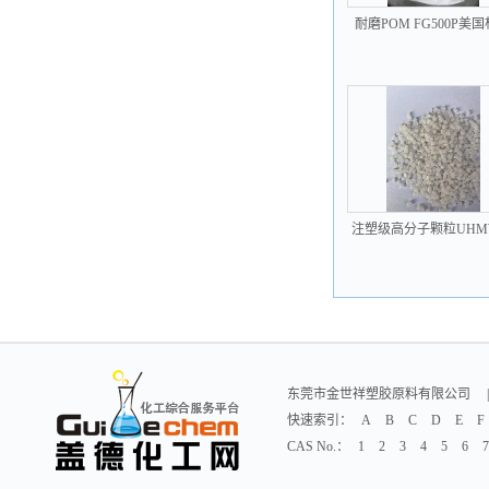
耐磨POM FG500P美
抗蠕变性 耐磨
注塑级高分子颗粒UHM
2500 350万分子量 高耐
化学
东莞市金世祥塑胶原料有限公司
|
快速索引：
A
B
C
D
E
F
CAS No.：
1
2
3
4
5
6
7