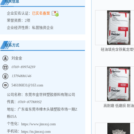
相关信息
企业实名认证：
已实名备案
荣誉资质：2项
企业经济性质：私营独资企业
联系方式
硅油填充含铁氟龙增
POM/PTFE PFE1010
刘金金
器专用料
𐀐𐀔𐀕𐀓𐀖𐀒𐀓𐀓𐀔𐀗𐀑𐀎𐀓
𐀍𐀏𐀔𐀓𐀗𐀒𐀒𐀕𐀍𐀗𐀕
546186831@163.com
公司名称：东莞市金世祥塑胶原料有限公司
传真：
𐀐𐀔𐀕𐀓𐀖𐀒𐀔𐀔𐀒𐀒𐀓𐀎𐀑
高耐磨 低磨损 耐油
地址：广东省东莞市樟木头镇塑胶市场一期Z
POM+30%铁氟龙 TF
栋05A
个性化：
https://www.jinsxsj.com
手机站：
https://m.jinsxsj.com