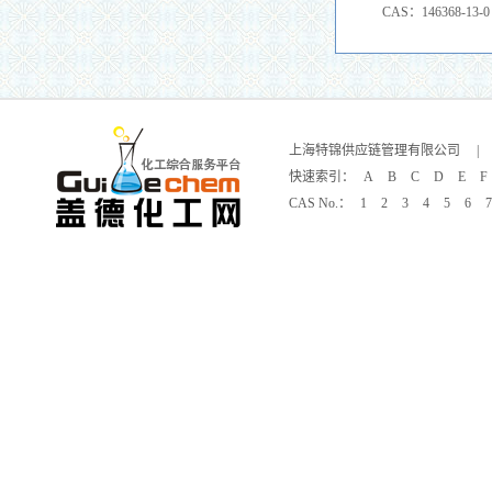
化使用，用于实验对照
CAS：146368-13-0
校准 CAS：146368-13
根据不同需求合成其衍
上海特锦供应链管理有限公司
|
快速索引：
A
B
C
D
E
F
CAS No.：
1
2
3
4
5
6
7