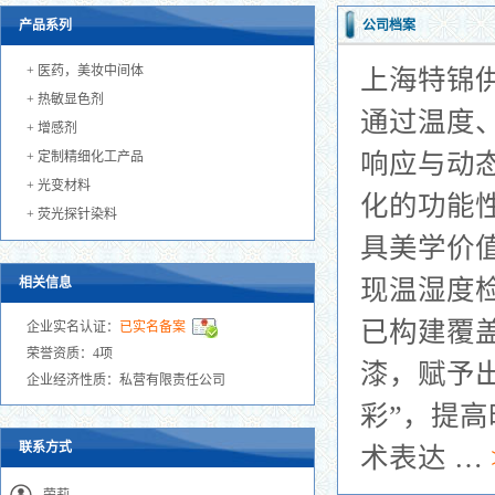
产品系列
公司档案
+
医药，美妆中间体
上海特锦
+
热敏显色剂
通过温度
+
增感剂
响应与动
+
定制精细化工产品
+
光变材料
化的功能
+
荧光探针染料
具美学价
现温湿度
相关信息
已构建覆
企业实名认证：
已实名备案
荣誉资质：4项
漆，赋予
企业经济性质：私营有限责任公司
彩”，提
联系方式
术表达 …