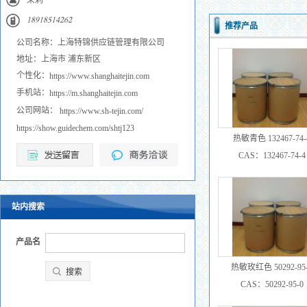
荣莉
𐀍𐀒𐀓𐀍𐀒𐀎𐀍𐀗𐀑𐀕𐀑
推荐产品
公司名称：上海特锦供应链管理有限公司
地址：上海市 浦东新区
个性化：
https://www.shanghaitejin.com
手机站：
https://m.shanghaitejin.com
公司网站：
https://www.sh-tejin.com/
https://show.guidechem.com/shtj123
热敏青色 132467-74-
CAS：132467-74-4
站内搜索
产品名
热敏玫红色 50292-95
CAS：50292-95-0