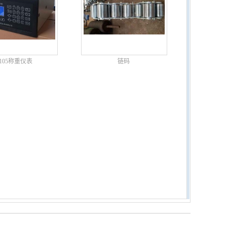
2105称重仪表
链码