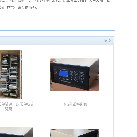
先进，技术独特，并与多家科研院所及 建立紧密的合作伙伴关系，使
为用户提供满意的服务。
更多
带秤链码，皮带秤标定
2105称重控制仪
链码