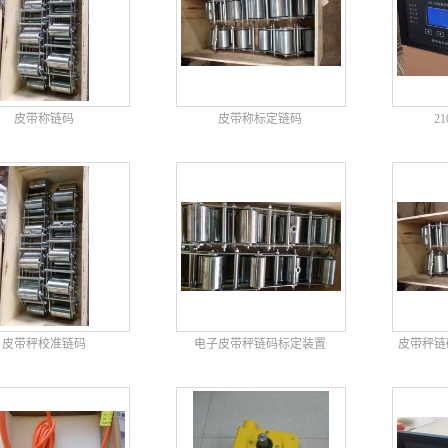
皮带称链码
皮带称标定链码
2
皮带秤校准链码
电子皮带秤链码标定装置
皮带秤链