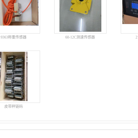
9363称重传感器
60-12C测速传感器
皮带秤链码