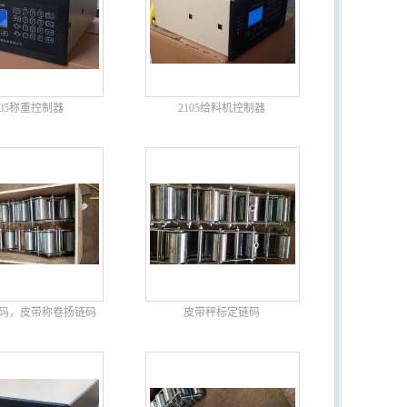
105称重控制器
2105给料机控制器
码，皮带称卷扬链码
皮带秤标定链码