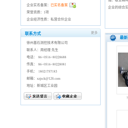
强、敬业精
企业实名备案：
已实名备案
企业的综合
荣誉资质：1项
企业经济性质：私营合伙企业
更多
联系方式
最新
徐州基石测控技术有限公司
联系人：周经理 先生
电话：
𐀒𐀕𐀖𐀐𐀎𐀍𐀕𐀖𐀒𐀐𐀑𐀑𐀒𐀕𐀒𐀒
传真：
𐀒𐀕𐀖𐀐𐀎𐀍𐀕𐀖𐀒𐀐𐀑𐀑𐀒𐀐𐀒𐀍
手机：
𐀍𐀒𐀐𐀑𐀍𐀔𐀎𐀔𐀍𐀒𐀏
邮箱：xzjsck@126.com
地址：新城区工业园