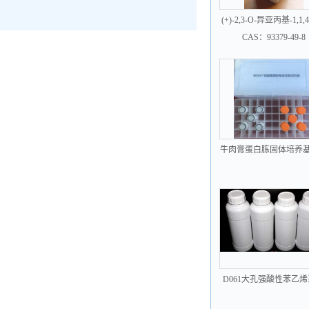
(+)-2,3-O-异亚丙基-1,1,4
苯基-D-苏糖醇
CAS：93379-49-8
牛肉膏蛋白胨固体培养
盒
D061大孔强酸性苯乙
离子交换树脂