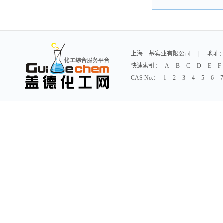
上海一基实业有限公司
|
地址：
快速索引：
A
B
C
D
E
F
CAS No.：
1
2
3
4
5
6
7