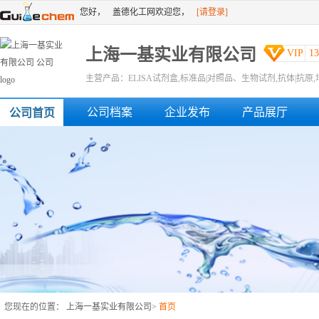
您好，
盖德化工网欢迎您，
[请登录]
[免费注册]
或者
上海一基实业有限公司
VIP
1
主营产品：ELISA试剂盒,标准品|对照品、生物试剂,抗体|抗
公司档案
企业发布
产品展厅
公司首页
您现在的位置：
上海一基实业有限公司
>
首页