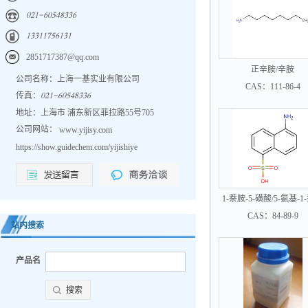
𐀐𐀑𐀍𐀖𐀕𐀐𐀎𐀗𐀒𐀏𐀏𐀕
𐀍𐀏𐀏𐀍𐀍𐀔𐀎𐀕𐀍𐀏𐀍
2851717387@qq.com
正辛胺/辛胺
公司名称：上海一基实业有限公司
CAS：111-86-4
传真：
𐀐𐀑𐀍𐀖𐀕𐀐𐀎𐀗𐀒𐀏𐀏𐀕
地址：上海市 浦东新区菲拉路55号705
公司网站：
www.yijisy.com
https://show.guidechem.com/yijishiye
1-萘胺-5-磺酸/5-氨基-1
酸
CAS：84-89-9
站内搜索
产品名