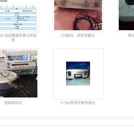
6000 动态数据采集分析系
218振动、频率测量仪
振
统
电磁振动台
VT800型动平衡测量仪