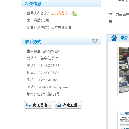
宝应县宝
相关信息
企业实名备案：
已实名备案
应用方面享有
荣誉资质：2项
市 …
企业经济性质：私营独资企业
最新
更多
联系方式
宝应县宝飞振动仪器厂
联系人：葛学仁 先生
电话：
𐀐𐀎𐀍𐀗𐀒𐀒𐀑𐀑𐀏𐀍𐀏𐀔
传真：
𐀐𐀎𐀍𐀗𐀒𐀑𐀏𐀏𐀏𐀏𐀐
手机：
𐀍𐀏𐀓𐀎𐀑𐀎𐀐𐀐𐀍𐀕𐀒
邮箱：1906680014@qq.com
地址：安宜北路121号