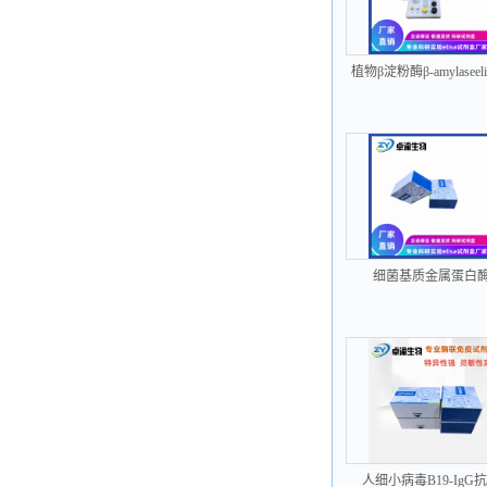
植物β淀粉酶β-amylaseel
剂盒
细菌基质金属蛋白
17MMP17elisa试剂
人细小病毒B19-IgG