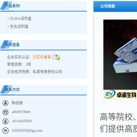
产品系列
公司档案
+
ELISA试剂盒
+
生化试剂盒
相关信息
企业实名认证：
已实名备案
荣誉资质：1项
企业经济性质：私营有限责任公司
联系方式
陈经理
𐀗𐀐𐀐𐀐𐀐𐀔𐀏𐀐𐀕𐀒
高等院校
𐀍𐀒𐀍𐀍𐀕𐀗𐀏𐀔𐀒𐀑𐀐
们提供高
510343193@qq.com