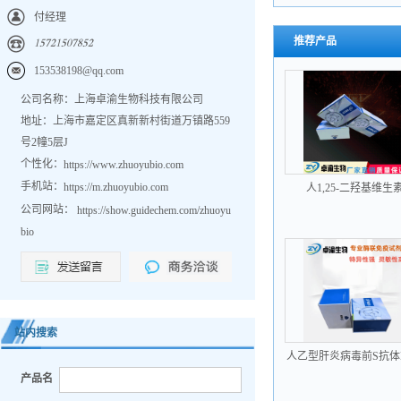
付经理
推荐产品
𐀍𐀎𐀔𐀑𐀍𐀎𐀐𐀔𐀒𐀎𐀑
153538198@qq.com
公司名称：上海卓渝生物科技有限公司
地址：上海市嘉定区真新新村街道万镇路559
号2幢5层J
个性化：
https://www.zhuoyubio.com
手机站：
https://m.zhuoyubio.com
人1,25-二羟基维生
D1,25(OH)2VD elisa
公司网站：
https://show.guidechem.com/zhuoyu
bio
站内搜索
人乙型肝炎病毒前S抗体
preSAb elisa试剂盒
产品名