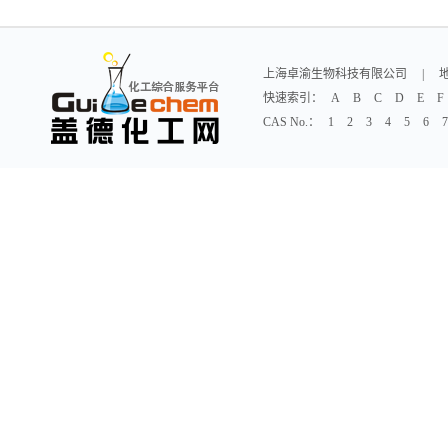
上海卓渝生物科技有限公司
|
快速索引：
A
B
C
D
E
F
CAS No.：
1
2
3
4
5
6
7